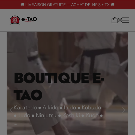
🚚 LIVRAISON GRATUITE — ACHAT DE 149 $ + TX 🚚
0
BOUTIQUE E-
TAO
BOUTIQUE E-
BOUTIQUE E-
Karatedo ● Aikido ● Iaido ● Kobudo
● Judo ● Ninjutsu ● Koshiki ● Kudo ●
TAO
TAO
...
Karatedo ● Aikido ● Iaido ● Kobudo
Karatedo ● Aikido ● Iaido ● Kobudo