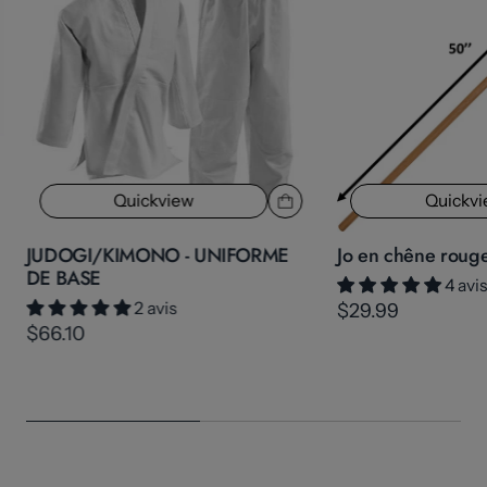
Quickview
Quickv
JUDOGI/KIMONO - UNIFORME
Jo en chêne roug
DE BASE
4 avi
2 avis
$29.99
$66.10