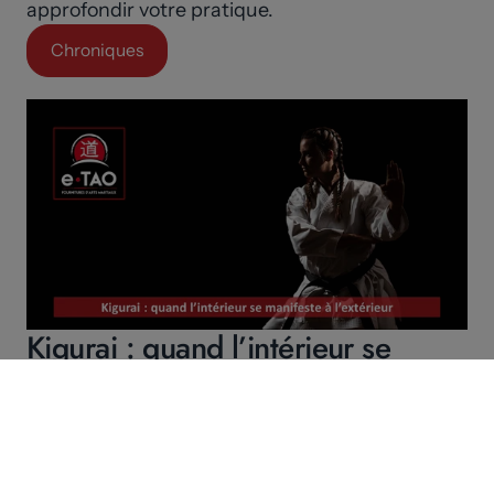
approfondir votre pratique.
Chroniques
Kigurai : quand l’intérieur se
manifeste à l’extérieur
Continuer à lire