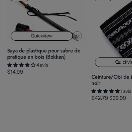
Quickview
Saya de plastique pour sabre de
pratique en bois (Bokken)
Quickv
4 avis
$14.99
Ceinture/Obi de i
noir
1 avis
$42.79
$39.99