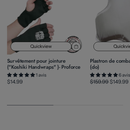
Quickview
Quickv
Survêtement pour jointure
Plastron de comba
("Koshiki Handwraps" )- Proforce
(do)
1 avis
6 avi
$14.99
$159.99
$149.99