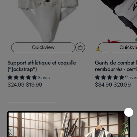
Quickview
Quickv
Support athlétique et coquille
Gants de combat 
("Jockstrap")
rembourrés - cert
3 avis
2 avi
$24.99
$19.99
$34.99
$29.99