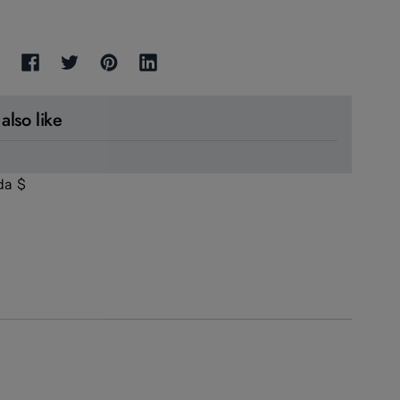
also like
da
$
 Button: Canada, $