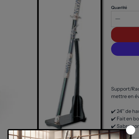
Quantité
Support/Rack
mettre en év
✔️ 24'' de h
✔️ Fait en b
✔️ Sabre non