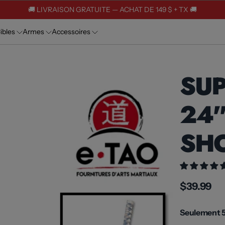
🚚 LIVRAISON GRATUITE — ACHAT DE 149 $ + TX 🚚
ibles
Armes
Accessoires
SUP
24''
SH
$39.99
Seulement 5