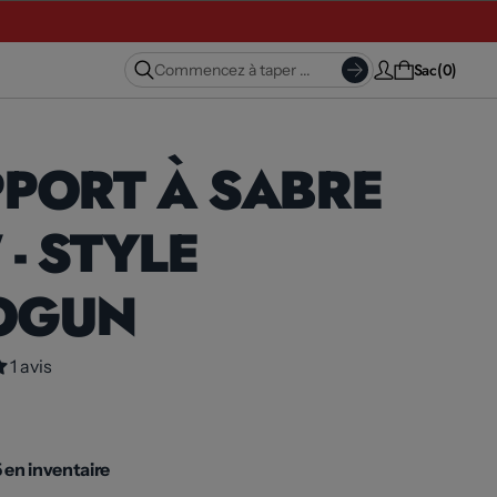
Sac
0
PORT À SABRE
 - STYLE
OGUN
1 avis
 en inventaire