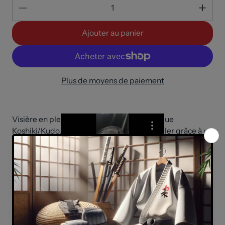
Ajouter au panier
Plus de moyens de paiement
Visière en plexiglas de rechange pour casque
Koshiki/Kudo. Il vous est possible de l'installer grâce à un
lacet de chaussure.
✔️Approuvé par Koshiki Panamerica
Partager