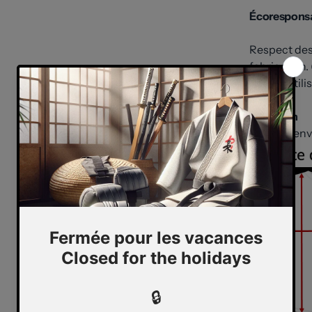
Écoresponsa
Respect des 
fabrication.
payé, d'utili
Entretien
Laver à l'env