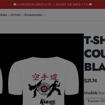
🚚 LIVRAISON GRATUITE — ACHAT DE 149 $ + TX 🚚
ibles
Armes
Accessoires
T-S
COU
BL
$21.74
Modèle
Kai
Kaizen Sh