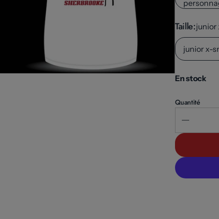
personna
Taille
junior
junior x-s
En stock
Quantité