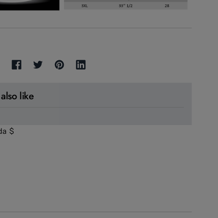
also like
da
$
 Button: Canada, $