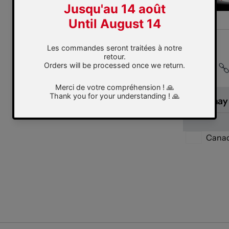
Partager
You may 
Cana
Geolocation