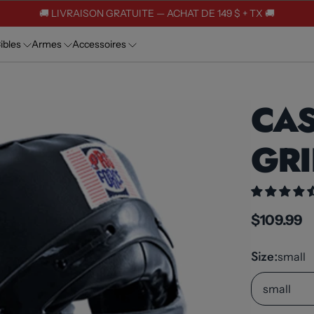
🚚 LIVRAISON GRATUITE — ACHAT DE 149 $ + TX 🚚
ibles
Armes
Accessoires
CA
GRI
$109.99
Size
small
small