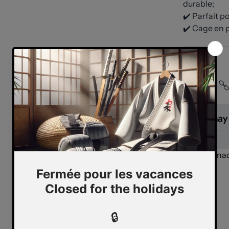
durable;
✔️ Parfait p
✔️ Cage en p
Partager
You may 
Cana
Geolocation