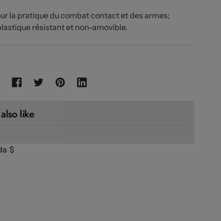
our la pratique du combat contact et des armes;
lastique résistant et non-amovible.
also like
da
$
 Button: Canada, $